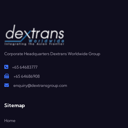
Corporate Headquarters Dextrans Worldwide Group
+65 64683777
+65 64686908
enquiry@dextransgroup.com
Sitemap
Home