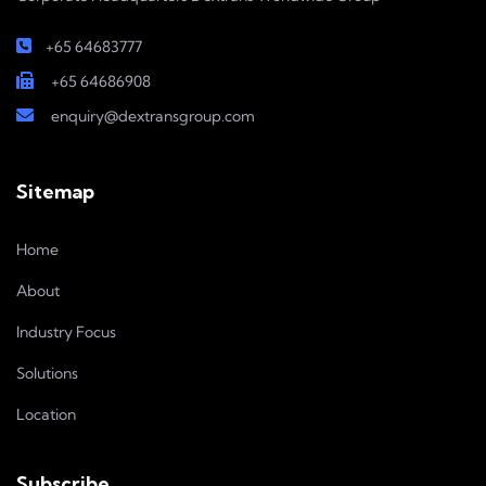
+65 64683777
+65 64686908
enquiry@dextransgroup.com
Sitemap
Home
About
Industry Focus
Solutions
Location
Subscribe