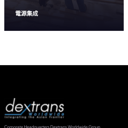
電源集成
Corporate Headquarters Dextrans Worldwide Group